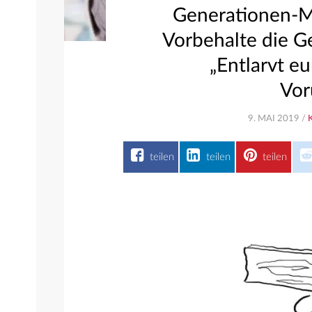
Generationen-Mi
Vorbehalte die G
„Entlarvt e
Vor
9. MAI 2019 /
teilen
teilen
teilen