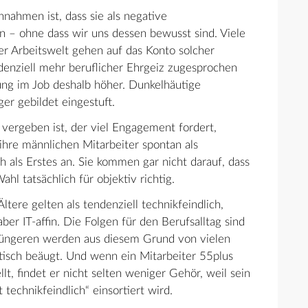
nahmen ist, dass sie als negative
n – ohne dass wir uns dessen bewusst sind. Viele
er Arbeitswelt gehen auf das Konto solcher
enziell mehr beruflicher Ehrgeiz zugesprochen
tung im Job deshalb höher. Dunkelhäutige
er gebildet eingestuft.
vergeben ist, der viel Engagement fordert,
ihre männlichen Mitarbeiter spontan als
h als Erstes an. Sie kommen gar nicht darauf, dass
ahl tatsächlich für objektiv richtig.
 Ältere gelten als tendenziell technikfeindlich,
ber IT-affin. Die Folgen für den Berufsalltag sind
Jüngeren werden aus diesem Grund von vielen
itisch beäugt. Und wenn ein Mitarbeiter 55plus
lt, findet er nicht selten weniger Gehör, weil sein
technikfeindlich“ einsortiert wird.