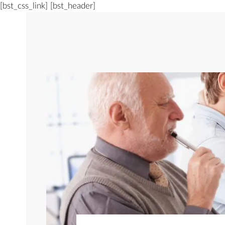
[bst_css_link]
[bst_header]