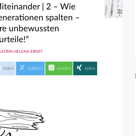
teinander | 2 – Wie
enerationen spalten –
ure unbewussten
urteile!“
KATRIN HELENA ERNST
teilen
twittern
senden
teilen