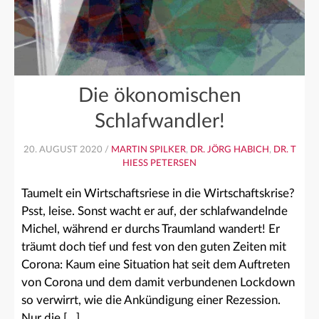
Die ökonomischen
Schlafwandler!
20. AUGUST 2020 /
MARTIN SPILKER
,
DR. JÖRG HABICH
,
DR. T
HIESS PETERSEN
Taumelt ein Wirtschaftsriese in die Wirtschaftskrise?
Psst, leise. Sonst wacht er auf, der schlafwandelnde
Michel, während er durchs Traumland wandert! Er
träumt doch tief und fest von den guten Zeiten mit
Corona: Kaum eine Situation hat seit dem Auftreten
von Corona und dem damit verbundenen Lockdown
so verwirrt, wie die Ankündigung einer Rezession.
Nur die […]