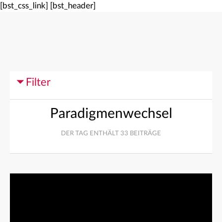
[bst_css_link]
[bst_header]
Filter
Paradigmenwechsel
DER TAG ENTHÄLT 33 BEITRÄGE