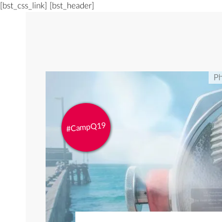
[bst_css_link]
[bst_header]
Ph
#CampQ19