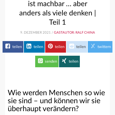
ist machbar … aber
anders als viele denken |
Teil 1
9. DEZEMBER 2021 /
GASTAUTOR: RALF CHINA
teilen
teilen
teilen
teilen
twittern
senden
teilen
Wie werden Menschen so wie
sie sind – und können wir sie
überhaupt verändern?