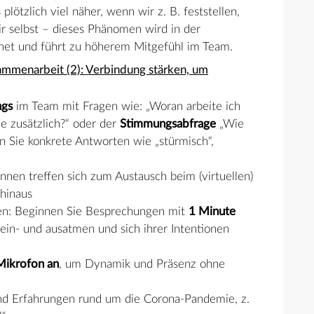
lötzlich viel näher, wenn wir z. B. feststellen,
ir selbst – dieses Phänomen wird in der
et und führt zu höherem Mitgefühl im Team.
sammenarbeit (2): Verbindung stärken, um
ngs
im Team mit Fragen wie: „Woran arbeite ich
e zusätzlich?“ oder der
Stimmungsabfrage
„Wie
n Sie konkrete Antworten wie „stürmisch“,
innen treffen sich zum Austausch beim (virtuellen)
hinaus
n: Beginnen Sie Besprechungen mit
1 Minute
ef ein- und ausatmen und sich ihrer Intentionen
Mikrofon an
, um Dynamik und Präsenz ohne
d Erfahrungen rund um die Corona-Pandemie, z.