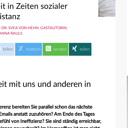
 in Zeiten sozialer
istanz
 DR. SVEA VON HEHN
,
GASTAUTORIN:
ANNA RAULS
teilen
twittern
senden
teilen
it mit uns und anderen in
enz bereiten Sie parallel schon das nächste
mails anstatt zuzuhören? Am Ende des Tages
fühl von Ineffizienz? Sie sind ständig erreichbar,