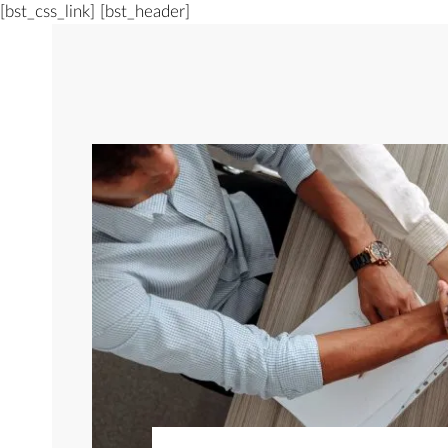
[bst_css_link]
[bst_header]