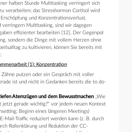
iner halben Stunde Multitasking verringert sich
 zu verarbeiten; das Stresshormon Cortisol wird
 Erschöpfung und Konzentrationsverlust.
verringern Multitasking, sind wir dagegen
aben effizienter bearbeiten [12]. Der Gegenpol
ung, sondern die Dinge mit vollem Herzen ohne
itsalltag zu kultivieren, können Sie bereits mit
:
sammenarbeit (1): Konzentration
r Zähne putzen oder ein Gespräch mit voller
ade ist und nicht in Gedanken bereits die to do-
ei tiefen Atemzügen und dem Bewusstmachen
„Wie
st jetzt gerade wichtig?“ vor jedem neuen Kontext
nsetting; Beginn eines längeren Meetings)
E-Mail-Traffic reduziert werden kann (z. B. durch
rch Rollenklärung und Reduktion der CC-