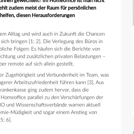
:innen gewechselt? Im Homeoffice ist man nicht
ehlt zudem meist der Raum für persönlichen
helfen, diesen Herausforderungen
em Alltag und wird auch in Zukunft die Chancen
 sich bringen [1; 2]. Die Verlegung des Büros in
bliche Folgen: Es häufen sich die Berichte von
htung und zusätzlichen privaten Belastungen –
ber remote auf sich allein gestellt.
ler Zugehörigkeit und Verbundenheit im Team, was
gerer Arbeitszufriedenheit führen kann [3]. Aus
Krankenkasse ging zudem hervor, dass die
Homeoffice parallel zu den Verschärfungen der
O und Wissenschaftsverbände warnen aktuell
ndemie-Müdigkeit und sogar einem Anstieg von
5; 6].