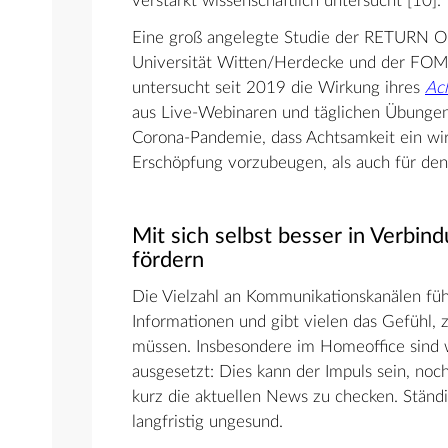
verstärkt wissenschaftlich untersucht [10].
Eine groß angelegte Studie der RETURN
Universität Witten/Herdecke und der FO
untersucht seit 2019 die Wirkung ihres
Ac
aus Live-Webinaren und täglichen Übungen 
Corona-Pandemie, dass Achtsamkeit ein wir
Erschöpfung vorzubeugen, als auch für de
Mit sich selbst besser in Verbi
fördern
Die Vielzahl an Kommunikationskanälen füh
Informationen und gibt vielen das Gefühl,
müssen. Insbesondere im Homeoffice sind w
ausgesetzt: Dies kann der Impuls sein, no
kurz die aktuellen News zu checken. Ständ
langfristig ungesund.