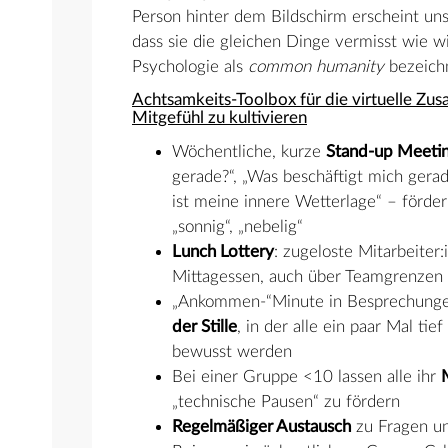
Person hinter dem Bildschirm erscheint uns p
dass sie die gleichen Dinge vermisst wie w
Psychologie als
common humanity
bezeichn
Achtsamkeits-Toolbox für die virtuelle Zu
Mitgefühl zu kultivieren
Wöchentliche, kurze
Stand-up Meeti
gerade?“, „Was beschäftigt mich gerad
ist meine innere Wetterlage“ – förder
„sonnig“, „nebelig“
Lunch Lottery
: zugeloste Mitarbeiter:
Mittagessen, auch über Teamgrenzen 
„Ankommen-“Minute in Besprechunge
der Stille
, in der alle ein paar Mal ti
bewusst werden
Bei einer Gruppe <10 lassen alle ihr
„technische Pausen“ zu fördern
Regelmäßiger Austausch
zu Fragen un