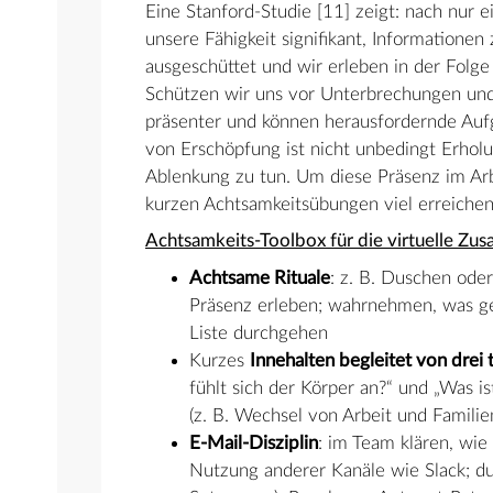
Eine Stanford-Studie [11] zeigt: nach nur e
unsere Fähigkeit signifikant, Informationen
ausgeschüttet und wir erleben in der Folge
Schützen wir uns vor Unterbrechungen und 
präsenter und können herausfordernde Aufg
von Erschöpfung ist nicht unbedingt Erhol
Ablenkung zu tun. Um diese Präsenz im Arbe
kurzen Achtsamkeitsübungen viel erreichen
Achtsamkeits-Toolbox für die virtuelle Zu
Achtsame Rituale
: z. B. Duschen ode
Präsenz erleben; wahrnehmen, was ger
Liste durchgehen
Kurzes
Innehalten begleitet von dr
fühlt sich der Körper an?“ und „Was i
(z. B. Wechsel von Arbeit und Familie
E-Mail-Disziplin
: im Team klären, wie 
Nutzung anderer Kanäle wie Slack; du