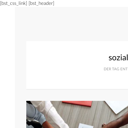
[bst_css_link]
[bst_header]
sozia
DER TAG ENT