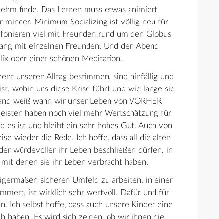
nehm finde. Das Lernen muss etwas animiert
 minder. Minimum Socializing ist völlig neu für
lefonieren viel mit Freunden rund um den Globus
gang mit einzelnen Freunden. Und den Abend
lix oder einer schönen Meditation.
ent unseren Alltag bestimmen, sind hinfällig und
st, wohin uns diese Krise führt und wie lange sie
emand weiß wann wir unser Leben von VORHER
eisten haben noch viel mehr Wertschätzung für
d es ist und bleibt ein sehr hohes Gut. Auch von
se wieder die Rede. Ich hoffe, dass all die alten
r würdevoller ihr Leben beschließen dürfen, in
 mit denen sie ihr Leben verbracht haben.
igermaßen sicheren Umfeld zu arbeiten, in einer
mmert, ist wirklich sehr wertvoll. Dafür und für
n. Ich selbst hoffe, dass auch unsere Kinder eine
ch haben. Es wird sich zeigen, ob wir ihnen die