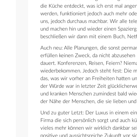
die Küche entdeckt, was ich erst mal ange
werden, funktioniert jedoch auch mehr oder
uns, jedoch durchaus machbar. Wir alle te
und machen hin und wieder einen Spazier
beschließen wir dann mit einem Buch, Netf
Auch neu: Alle Planungen, die sonst perman
erfüllen keinen Zweck, da nicht abzusehen i
dauert. Konferenzen, Reisen, Feiern? Ni
wiederbekommen. Jedoch steht fest: Die m
das, was wir vorher an Freiheiten hatten un
der Würde war in letzter Zeit glücklicherwei
und kranken Menschen zumindest bald wiede
der Nähe der Menschen, die sie lieben und
Und zu guter Letzt: Der Luxus in einem ein
Firma die sich persönlich sorgt und auch kü
vieles mehr können wir wirklich dankbar sei
positive und aussichtsreiche Zukunft vor si