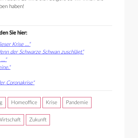
ben haben!
en Sie hier:
ieser Krise …“
enn der Schwarze Schwan zuschlägt“
 …“
ine.“
er Coronakrise“
g
Homeoffice
Krise
Pandemie
irtschaft
Zukunft