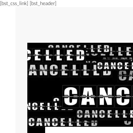
[bst_css_link]
[bst_header]