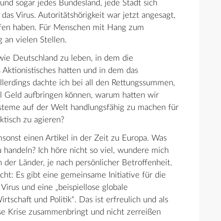
und sogar jedes Bundesland, jede Stadt sich
das Virus. Autoritätshörigkeit war jetzt angesagt,
rufen haben. Für Menschen mit Hang zum
 an vielen Stellen.
 wie Deutschland zu leben, in dem die
 Aktionistisches hatten und in dem das
Allerdings dachte ich bei all den Rettungssummen,
el Geld aufbringen können, warum hatten wir
teme auf der Welt handlungsfähig zu machen für
ktisch zu agieren?
onst einen Artikel in der Zeit zu Europa. Was
handeln? Ich höre nicht so viel, wundere mich
n der Länder, je nach persönlicher Betroffenheit.
t: Es gibt eine gemeinsame Initiative für die
irus und eine „beispiellose globale
schaft und Politik“. Das ist erfreulich und als
ese Krise zusammenbringt und nicht zerreißen