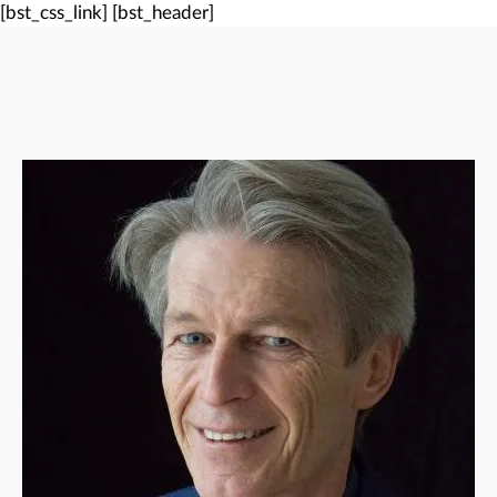
[bst_css_link]
[bst_header]