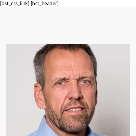
[bst_css_link]
[bst_header]