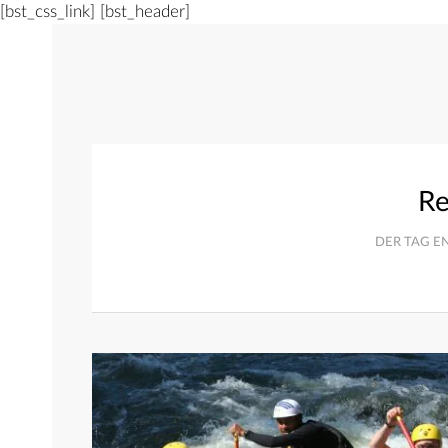
[bst_css_link]
[bst_header]
Re
DER TAG E