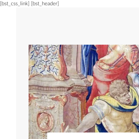
[bst_css_link]
[bst_header]