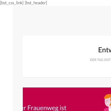
[bst_css_link]
[bst_header]
Ent
DER TAG ENT