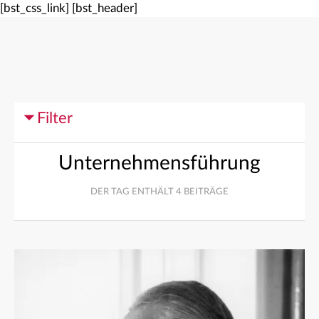
[bst_css_link]
[bst_header]
Filter
Unternehmensführung
DER TAG ENTHÄLT 4 BEITRÄGE