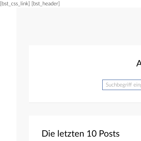
[bst_css_link]
[bst_header]
A
Suche
Die letzten 10 Posts