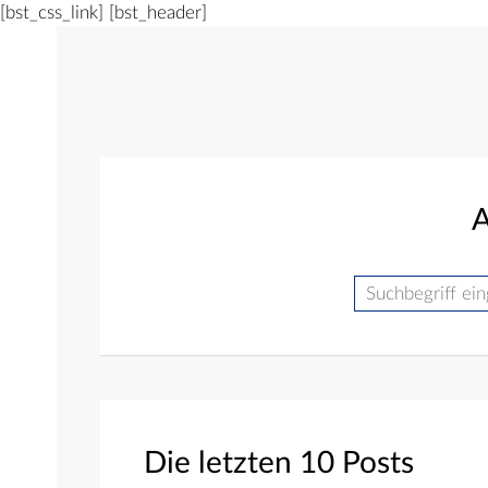
[bst_css_link]
[bst_header]
A
Suche
Die letzten 10 Posts