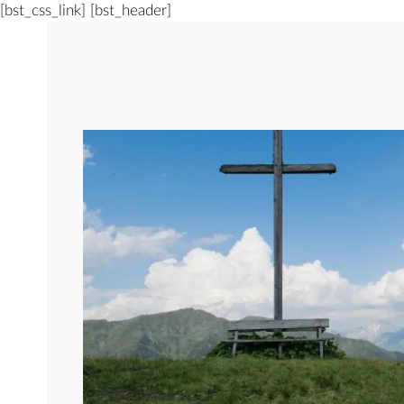
[bst_css_link]
[bst_header]